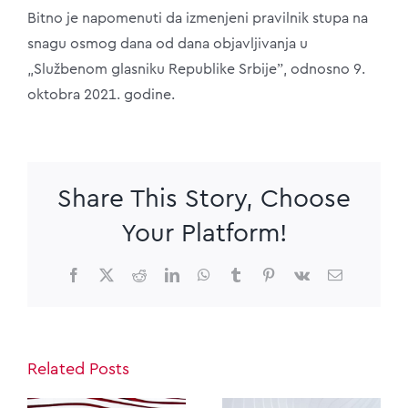
Bitno je napomenuti da izmenjeni pravilnik stupa na
snagu osmog dana od dana objavljivanja u
„Službenom glasniku Republike Srbijeˮ, odnosno 9.
oktobra 2021. godine.
Share This Story, Choose
Your Platform!
Facebook
X
Reddit
LinkedIn
WhatsApp
Tumblr
Pinterest
Vk
Email
Related Posts