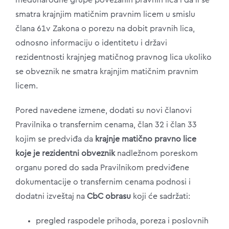
međunarodne grupe povezanih pravnih lica i da li se
smatra krajnjim matičnim pravnim licem u smislu
člana 61v Zakona o porezu na dobit pravnih lica,
odnosno informaciju o identitetu i državi
rezidentnosti krajnjeg matičnog pravnog lica ukoliko
se obveznik ne smatra krajnjim matičnim pravnim
licem.
Pored navedene izmene, dodati su novi članovi
Pravilnika o transfernim cenama, član 32 i član 33
kojim se predviđa da
krajnje matično pravno lice
koje je rezidentni
obveznik
nadležnom poreskom
organu pored do sada Pravilnikom predviđene
dokumentacije o transfernim cenama podnosi i
dodatni izveštaj na
CbC obrasu
koji će sadržati:
pregled raspodele prihoda, poreza i poslovnih