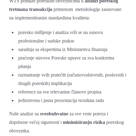
WTS pomaže poreskim obveznicima u
analizi poreskog
tretmana transakcija
primenom metodologije zasnovane
na implementiranim standardima kvaliteta:
poresko mišljenje i analiza vrši se na osnovu
profesionalne i sudske prakse
saradnja sa ekspertima iz Ministarstva finansija
praćenje stavove Poreske uprave za sva konkretna
pitanja
razmatranje svih pratećih (računovodstvenih, poslovnih i
drugih poreskih) implikacija
reference na sve relevantne članove propisa
jedinstvena i jasna prezentacija rezultata rada
Naše analize su
sveobuhvatne
za sve vrste poreza i
doprinose većoj sigurnosti i
minimiziranju rizika
poreskog
obveznika.